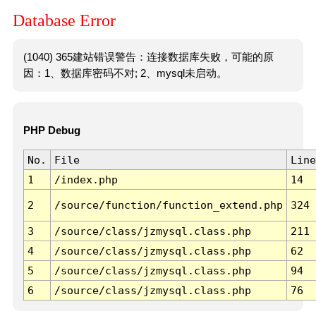
Database Error
(1040) 365建站错误警告：连接数据库失败，可能的原
因：1、数据库密码不对; 2、mysql未启动。
PHP Debug
No.
File
Line
1
/index.php
14
2
/source/function/function_extend.php
324
3
/source/class/jzmysql.class.php
211
4
/source/class/jzmysql.class.php
62
5
/source/class/jzmysql.class.php
94
6
/source/class/jzmysql.class.php
76