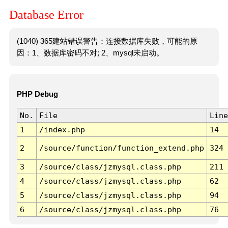
Database Error
(1040) 365建站错误警告：连接数据库失败，可能的原
因：1、数据库密码不对; 2、mysql未启动。
PHP Debug
No.
File
Line
1
/index.php
14
2
/source/function/function_extend.php
324
3
/source/class/jzmysql.class.php
211
4
/source/class/jzmysql.class.php
62
5
/source/class/jzmysql.class.php
94
6
/source/class/jzmysql.class.php
76