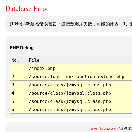
Database Error
(1040) 365建站错误警告：连接数据库失败，可能的原因：1、数
PHP Debug
No.
File
1
/index.php
2
/source/function/function_extend.php
3
/source/class/jzmysql.class.php
4
/source/class/jzmysql.class.php
5
/source/class/jzmysql.class.php
6
/source/class/jzmysql.class.php
www.365jz.com
已经将此