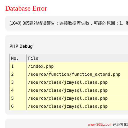
Database Error
(1040) 365建站错误警告：连接数据库失败，可能的原因：1、数
PHP Debug
No.
File
1
/index.php
2
/source/function/function_extend.php
3
/source/class/jzmysql.class.php
4
/source/class/jzmysql.class.php
5
/source/class/jzmysql.class.php
6
/source/class/jzmysql.class.php
www.365jz.com
已经将此