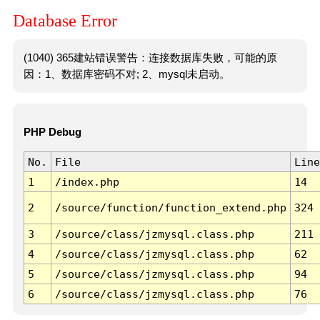
Database Error
(1040) 365建站错误警告：连接数据库失败，可能的原
因：1、数据库密码不对; 2、mysql未启动。
PHP Debug
No.
File
Line
1
/index.php
14
2
/source/function/function_extend.php
324
3
/source/class/jzmysql.class.php
211
4
/source/class/jzmysql.class.php
62
5
/source/class/jzmysql.class.php
94
6
/source/class/jzmysql.class.php
76