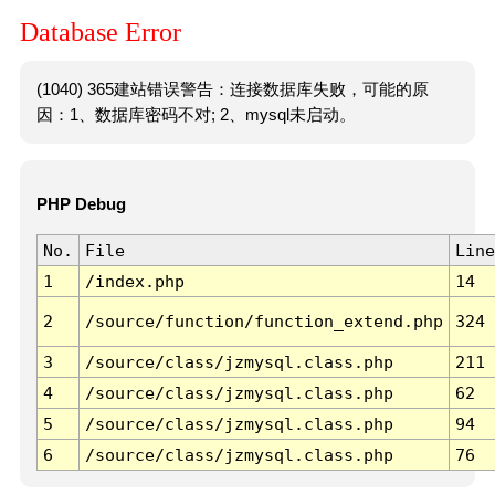
Database Error
(1040) 365建站错误警告：连接数据库失败，可能的原
因：1、数据库密码不对; 2、mysql未启动。
PHP Debug
No.
File
Line
1
/index.php
14
2
/source/function/function_extend.php
324
3
/source/class/jzmysql.class.php
211
4
/source/class/jzmysql.class.php
62
5
/source/class/jzmysql.class.php
94
6
/source/class/jzmysql.class.php
76