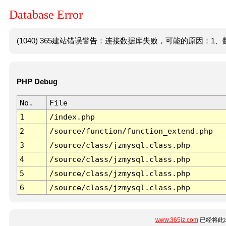
Database Error
(1040) 365建站错误警告：连接数据库失败，可能的原因：1、数
PHP Debug
No.
File
1
/index.php
2
/source/function/function_extend.php
3
/source/class/jzmysql.class.php
4
/source/class/jzmysql.class.php
5
/source/class/jzmysql.class.php
6
/source/class/jzmysql.class.php
www.365jz.com
已经将此