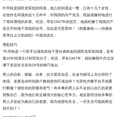
叶丹秋是国民党军统的间谍，他入职间谍这一瞥，已有十几个岁首，
在他作念间谍的这十几年中，对我国的共产党员，凯旋或辗转地进行
了零碎薄情的杀害。何况，早在1947年的技艺，他就松懈了我国共产
党北平的地下党组织信号，实在是可恶零碎！《档案春秋——持捕杀
害李白义士的凶犯》中就说说念：
博彩技巧
“叶丹秋是一个双手沾满我党地下责任者鲜血的国民党军统间谍，是有
着16年间谍生计的军统分子，何况，早在1947年，就松懈我中共北深
渊下党设在北东街24号的精巧电台。”
男人的自私，狭隘，自卑，自大甚至自恋，在这句狠话上充分得到了
体现。老婆业余时间跳个舞就把你吓成这样？与异性共舞手拉手就要
打断腿？谁给你的胆量和底气！有本事的男人从不会担心自己的老婆
背叛自己，因为他们有足够强大的核心竞争力。相反那些没啥本事的
男人才处处为难自己的老婆。因为他害怕失去，一旦失去可能就再也
找不到了！