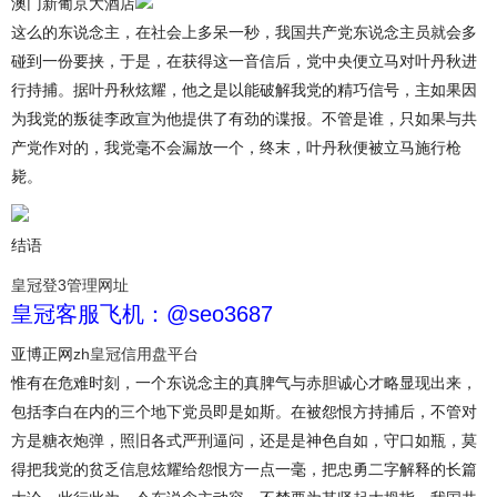
澳门新葡京大酒店
这么的东说念主，在社会上多呆一秒，我国共产党东说念主员就会多
碰到一份要挟，于是，在获得这一音信后，党中央便立马对叶丹秋进
行持捕。据叶丹秋炫耀，他之是以能破解我党的精巧信号，主如果因
为我党的叛徒李政宣为他提供了有劲的谍报。不管是谁，只如果与共
产党作对的，我党毫不会漏放一个，终末，叶丹秋便被立马施行枪
毙。
结语
皇冠登3管理网址
皇冠客服飞机：@seo3687
亚博正网
zh皇冠信用盘平台
惟有在危难时刻，一个东说念主的真脾气与赤胆诚心才略显现出来，
包括李白在内的三个地下党员即是如斯。在被怨恨方持捕后，不管对
方是糖衣炮弹，照旧各式严刑逼问，还是是神色自如，守口如瓶，莫
得把我党的贫乏信息炫耀给怨恨方一点一毫，把忠勇二字解释的长篇