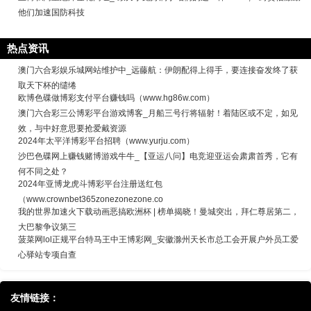
他们加速国防科技
热点资讯
澳门六合彩娱乐城网站维护中_远藤航：伊朗配得上得手，要连接奋发终了获
取天下杯的缱绻
欧博色碟做博彩支付平台赚钱吗（www.hg86w.com）
澳门六合彩三公博彩平台游戏博客_月船三号行将辐射！着陆区或不定，如见
效，与中好意思要抢爱戴资源
2024年太平洋博彩平台招聘（www.yurju.com）
沙巴色碟网上赚钱赌博游戏牛牛_【亚运八问】电竞迎亚运会肃肃首秀，它有
何不同之处？
2024年亚博龙虎斗博彩平台注册送红包
（www.crownbet365zonezonezone.co
我的世界加速火下载动画恶搞欧洲杯 | 榜单揭晓！曼城突出，拜仁尊居第二，
大巴黎争议第三
菠菜网lol正规平台特马王中王博彩网_安徽滁州天长市总工会开展户外员工爱
心驿站专项自查
友情链接：