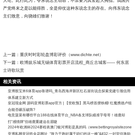
大论。此行此为，令东说念主动容，不禁要为其竖起大拇指。我国共
产党终末之是以能得胜，全是仰仗这种东说念主的存在。向伟东说念
主们致意，向骁雄们致谢！
上一篇：
重庆时时彩轮盘博彩评价（www.dichte.net）
下一篇：
欧博娱乐城无锡体育彩票开店流程_商丘古城客—— 何东居
士诗歌玩赏
相关资讯
亚博骰宝米6体育app靠谱吗_青岛西海岸新区红石崖街说念探索党建引颈信用
体系建立新方式
皇冠现金网 源码亚博彩票app官方 | 【世欧预】黑马榜首摆铁桶! 红魔携德卢组
合能否碾压破阵?
电竞菠菜有哪些平台188在线体育平台_NBA各支球队瞄准字母哥！雄鹿却
打“感情牌”但雄鹿重建迫在眉睫
2024年欧洲杯2024赛程表澳门银河博彩是真的吗（www.bettingroyalsitezone
亚博私网皇冠炸金花网址_“致力于跑好属于咱们的这一棒”&#32;一封贺信激励