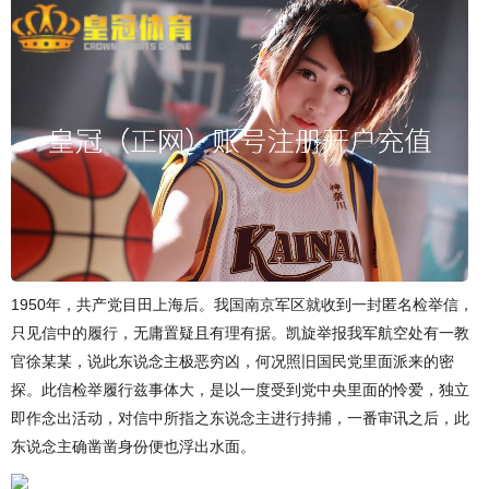
1950年，共产党目田上海后。我国南京军区就收到一封匿名检举信，
只见信中的履行，无庸置疑且有理有据。凯旋举报我军航空处有一教
官徐某某，说此东说念主极恶穷凶，何况照旧国民党里面派来的密
探。此信检举履行兹事体大，是以一度受到党中央里面的怜爱，独立
即作念出活动，对信中所指之东说念主进行持捕，一番审讯之后，此
东说念主确凿凿身份便也浮出水面。