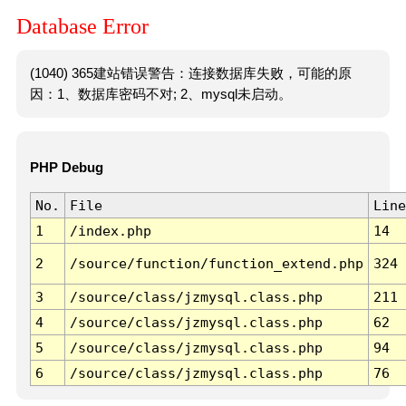
Database Error
(1040) 365建站错误警告：连接数据库失败，可能的原
因：1、数据库密码不对; 2、mysql未启动。
PHP Debug
No.
File
Line
1
/index.php
14
2
/source/function/function_extend.php
324
3
/source/class/jzmysql.class.php
211
4
/source/class/jzmysql.class.php
62
5
/source/class/jzmysql.class.php
94
6
/source/class/jzmysql.class.php
76