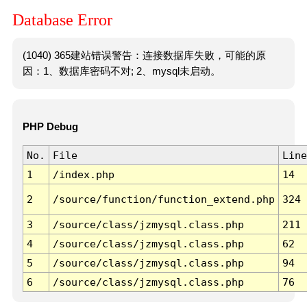
Database Error
(1040) 365建站错误警告：连接数据库失败，可能的原
因：1、数据库密码不对; 2、mysql未启动。
PHP Debug
No.
File
Line
1
/index.php
14
2
/source/function/function_extend.php
324
3
/source/class/jzmysql.class.php
211
4
/source/class/jzmysql.class.php
62
5
/source/class/jzmysql.class.php
94
6
/source/class/jzmysql.class.php
76