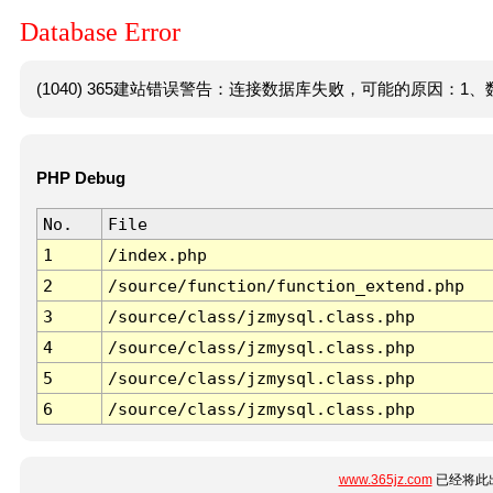
Database Error
(1040) 365建站错误警告：连接数据库失败，可能的原因：1、数
PHP Debug
No.
File
1
/index.php
2
/source/function/function_extend.php
3
/source/class/jzmysql.class.php
4
/source/class/jzmysql.class.php
5
/source/class/jzmysql.class.php
6
/source/class/jzmysql.class.php
www.365jz.com
已经将此