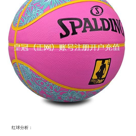
红球分析：