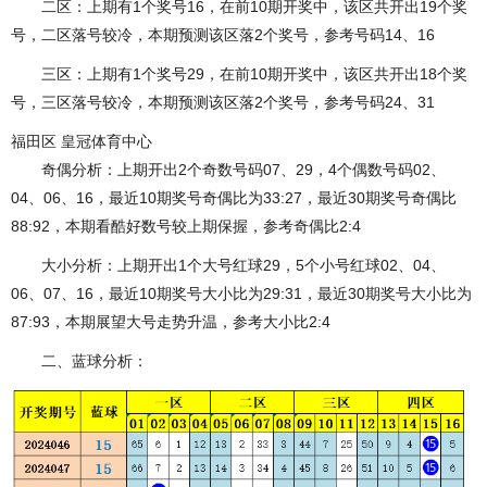
二区：上期有1个奖号16，在前10期开奖中，该区共开出19个奖
号，二区落号较冷，本期预测该区落2个奖号，参考号码14、16
三区：上期有1个奖号29，在前10期开奖中，该区共开出18个奖
号，三区落号较冷，本期预测该区落2个奖号，参考号码24、31
福田区 皇冠体育中心
奇偶分析：上期开出2个奇数号码07、29，4个偶数号码02、
04、06、16，最近10期奖号奇偶比为33:27，最近30期奖号奇偶比
88:92，本期看酷好数号较上期保握，参考奇偶比2:4
大小分析：上期开出1个大号红球29，5个小号红球02、04、
06、07、16，最近10期奖号大小比为29:31，最近30期奖号大小比为
87:93，本期展望大号走势升温，参考大小比2:4
二、蓝球分析：