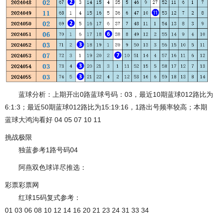
蓝球分析：上期开出0路蓝球号码：03，最近10期蓝球012路比为
6:1:3；最近50期蓝球012路比为15:19:16，1路出号频率较高；本期
蓝球大鸿沟看好 04 05 07 10 11
挑战极限
独蓝参考1路号码04
阿燕双色球详尽推选：
彩票彩票网
红球15码复式参考：
01 03 06 08 10 12 14 16 20 21 23 24 31 33 34