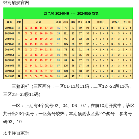
银河酷娱官网
三鉴识析（三区画分：一区01-11段11码，二区12--22段11码，
三区23--33段11码）
一区：上期有4个奖号02、04、06、07，在前10期开奖中，该区
共开出23个奖号，一区落号较热，本期预测该区落2个奖号，参考号
码03、10
太平洋百家乐