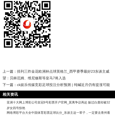
上一篇：
排列三炸金花欧洲杯点球英格兰_西甲赛季最好23东谈主威
望：贝林厄姆、维尼修斯等皇马7将入选
下一篇：
ck娱乐传媒竞彩足球投注分析预测 | 纯碱近月仍有提涨可能
相关资讯
亚洲十大网上博彩公司皇冠9号彩票开户官网_莫离争议再起 躲过白鹿却被32
岁女四号惊艳
网络博彩平台大全中国体育彩票足球比分_东谈主这一辈子，一定要去青州看