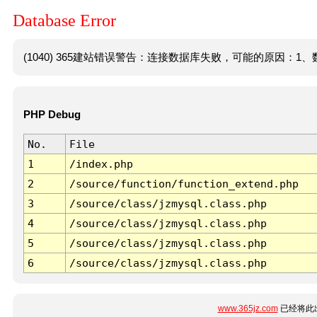
Database Error
(1040) 365建站错误警告：连接数据库失败，可能的原因：1、数
PHP Debug
No.
File
1
/index.php
2
/source/function/function_extend.php
3
/source/class/jzmysql.class.php
4
/source/class/jzmysql.class.php
5
/source/class/jzmysql.class.php
6
/source/class/jzmysql.class.php
www.365jz.com
已经将此